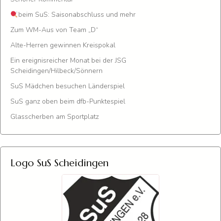
beim SuS: Saisonabschluss und mehr
Zum WM-Aus von Team „D“
Alte-Herren gewinnen Kreispokal
Ein ereignisreicher Monat bei der JSG
Scheidingen/Hilbeck/Sönnern
SuS Mädchen besuchen Länderspiel
SuS ganz oben beim dfb-Punktespiel
Glasscherben am Sportplatz
Logo SuS Scheidingen