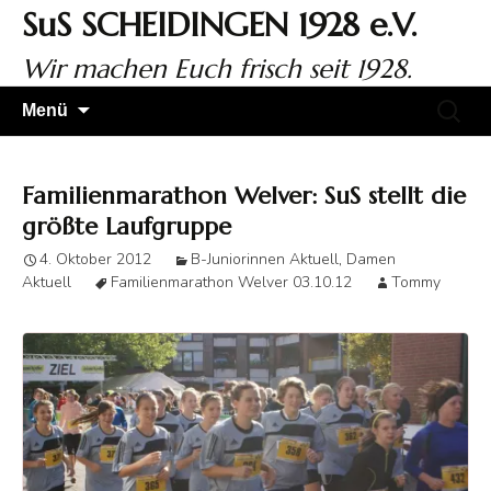
Zum
SuS SCHEIDINGEN 1928 e.V.
Inhalt
springen
Wir machen Euch frisch seit 1928.
Suchen
Menü
nach:
Familienmarathon Welver: SuS stellt die
größte Laufgruppe
4. Oktober 2012
B-Juniorinnen Aktuell
,
Damen
Aktuell
Familienmarathon Welver 03.10.12
Tommy