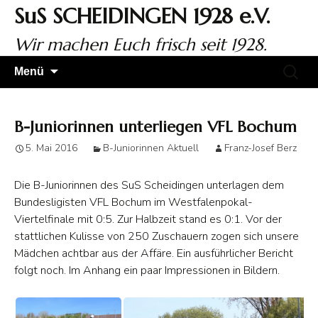
Zum
SuS SCHEIDINGEN 1928 e.V.
Inhalt
springen
Wir machen Euch frisch seit 1928.
Suchen
Menü
nach:
B-Juniorinnen unterliegen VFL Bochum
5. Mai 2016
B-Juniorinnen Aktuell
Franz-Josef Berz
Die B-Juniorinnen des SuS Scheidingen unterlagen dem
Bundesligisten VFL Bochum im Westfalenpokal-
Viertelfinale mit 0:5. Zur Halbzeit stand es 0:1. Vor der
stattlichen Kulisse von 250 Zuschauern zogen sich unsere
Mädchen achtbar aus der Affäre. Ein ausführlicher
Bericht
folgt noch. Im Anhang ein paar Impressionen in Bildern.