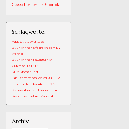
Glasscherben am Sportplatz
Schlagwörter
Aquaball
Auswärtssieg
B-Juniorinnen erfolgreich beim BV
Werther
B-Juniorinnen Hallenturnier
Gütersloh 15.12.12.
DFB: Offener Brief
Familienmarathon Welver 03.10.12
Hallenmasters Ibbenbüren 2013
Kreispokalturnier B-Juniorinnen
Rückrundenauftakt
Vorstand
Archiv