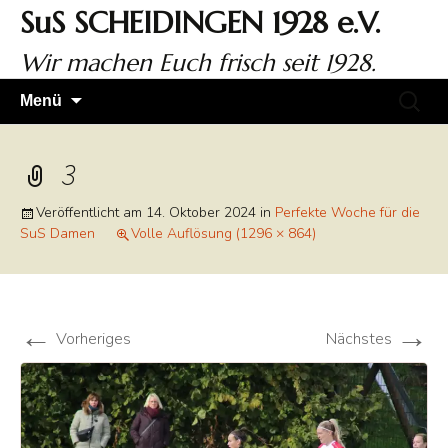
Zum
SuS SCHEIDINGEN 1928 e.V.
Inhalt
springen
Wir machen Euch frisch seit 1928.
Suchen
Menü
nach:
3
Veröffentlicht am
14. Oktober 2024
in
Perfekte Woche für die
SuS Damen
Volle Auflösung (1296 × 864)
←
→
Vorheriges
Nächstes