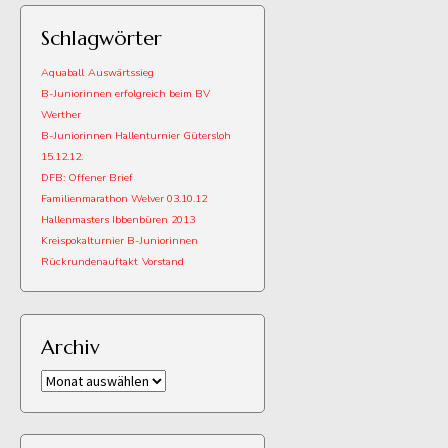
Schlagwörter
Aquaball
Auswärtssieg
B-Juniorinnen erfolgreich beim BV
Werther
B-Juniorinnen Hallenturnier Gütersloh
15.12.12.
DFB: Offener Brief
Familienmarathon Welver 03.10.12
Hallenmasters Ibbenbüren 2013
Kreispokalturnier B-Juniorinnen
Rückrundenauftakt
Vorstand
Archiv
Archiv