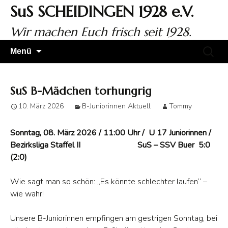
Zum
SuS SCHEIDINGEN 1928 e.V.
Inhalt
springen
Wir machen Euch frisch seit 1928.
Suchen
Menü
nach:
SuS B-Mädchen torhungrig
10. März 2026
B-Juniorinnen Aktuell
Tommy
Sonntag, 08. März 2026 / 11:00 Uhr / U 17 Juniorinnen /
Bezirksliga Staffel II SuS – SSV Buer 5:0
(2:0)
Wie sagt man so schön: „Es könnte schlechter laufen“ –
wie wahr!
Unsere B-Juniorinnen empfingen am gestrigen Sonntag, bei