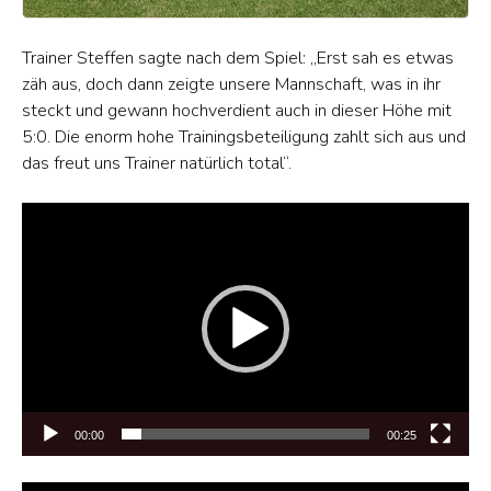
Trainer Steffen sagte nach dem Spiel: „Erst sah es etwas
zäh aus, doch dann zeigte unsere Mannschaft, was in ihr
steckt und gewann hochverdient auch in dieser Höhe mit
5:0. Die enorm hohe Trainingsbeteiligung zahlt sich aus und
das freut uns Trainer natürlich total“.
Video-
Player
00:00
00:25