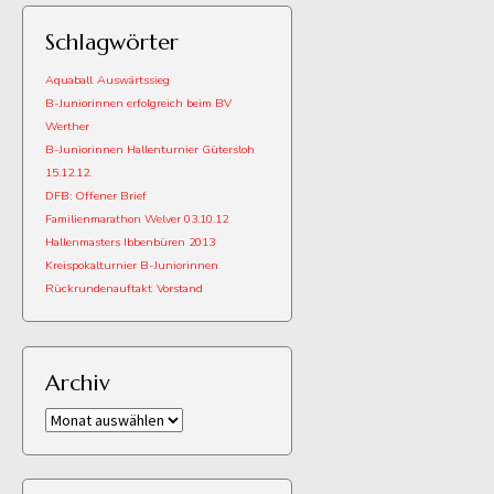
Schlagwörter
Aquaball
Auswärtssieg
B-Juniorinnen erfolgreich beim BV
Werther
B-Juniorinnen Hallenturnier Gütersloh
15.12.12.
DFB: Offener Brief
Familienmarathon Welver 03.10.12
Hallenmasters Ibbenbüren 2013
Kreispokalturnier B-Juniorinnen
Rückrundenauftakt
Vorstand
Archiv
Archiv