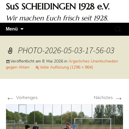
Zum
SuS SCHEIDINGEN 1928 e.V.
Inhalt
springen
Wir machen Euch frisch seit 1928.
Suchen
Menü
nach:
PHOTO-2026-05-03-17-56-03
Veröffentlicht am
8. Mai 2026
in
Ärgerliches Unentschieden
gegen Ahlen
Volle Auflösung (1296 × 864)
←
→
Vorheriges
Nächstes