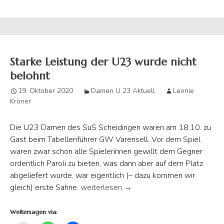
Starke Leistung der U23 wurde nicht
belohnt
19. Oktober 2020
Damen U 23 Aktuell
Leonie
Kröner
Die U23 Damen des SuS Scheidingen waren am 18.10. zu
Gast beim Tabellenführer GW Varensell. Vor dem Spiel
waren zwar schon alle Spielerinnen gewillt dem Gegner
ordentlich Paroli zu bieten, was dann aber auf dem Platz
abgeliefert wurde, war eigentlich (– dazu kommen wir
Starke Leistung der U23 wurde nicht bel
gleich) erste Sahne.
weiterlesen
→
Weitersagen via: