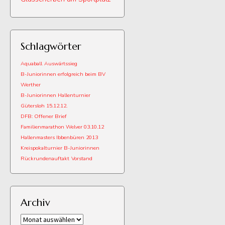
Schlagwörter
Aquaball
Auswärtssieg
B-Juniorinnen erfolgreich beim BV
Werther
B-Juniorinnen Hallenturnier
Gütersloh 15.12.12.
DFB: Offener Brief
Familienmarathon Welver 03.10.12
Hallenmasters Ibbenbüren 2013
Kreispokalturnier B-Juniorinnen
Rückrundenauftakt
Vorstand
Archiv
Archiv