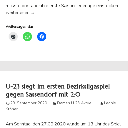
musste dort aber ihre erste Saisonniederlage einstecken.
2:0 Auswärtsniederlage für U23 gegen SV Kollerbeck
weiterlesen
→
Weitersagen via:
U-23 siegt im ersten Bezirksligaspiel
gegen Sassendorf mit 2:0
29. September 2020
Damen U 23 Aktuell
Leonie
Kröner
Am Sonntag, den 27.09.2020 wurde um 13 Uhr das Spiel