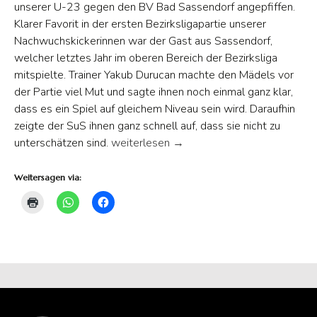
unserer U-23 gegen den BV Bad Sassendorf angepfiffen.
Klarer Favorit in der ersten Bezirksligapartie unserer
Nachwuchskickerinnen war der Gast aus Sassendorf,
welcher letztes Jahr im oberen Bereich der Bezirksliga
mitspielte. Trainer Yakub Durucan machte den Mädels vor
der Partie viel Mut und sagte ihnen noch einmal ganz klar,
dass es ein Spiel auf gleichem Niveau sein wird. Daraufhin
zeigte der SuS ihnen ganz schnell auf, dass sie nicht zu
U-23 siegt im ersten Bezirksligaspiel geg
unterschätzen sind.
weiterlesen
→
Weitersagen via: