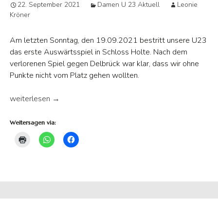
22. September 2021
Damen U 23 Aktuell
Leonie
Kröner
Am letzten Sonntag, den 19.09.2021 bestritt unsere U23
das erste Auswärtsspiel in Schloss Holte. Nach dem
verlorenen Spiel gegen Delbrück war klar, dass wir ohne
Punkte nicht vom Platz gehen wollten.
U23 holt ersten Punkt in der Saison 2021/2022
weiterlesen
→
Weitersagen via: