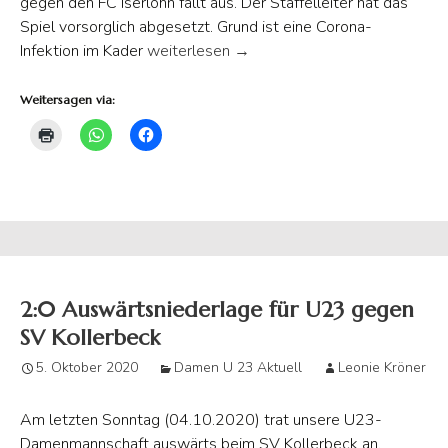
gegen den FC Iserlohn fällt aus. Der Staffelleiter hat das
Spiel vorsorglich abgesetzt. Grund ist eine Corona-
Landesliga-Damen müssen Pause machen
Infektion im Kader
weiterlesen
→
Weitersagen via:
2:0 Auswärtsniederlage für U23 gegen
SV Kollerbeck
5. Oktober 2020
Damen U 23 Aktuell
Leonie Kröner
Am letzten Sonntag (04.10.2020) trat unsere U23-
Damenmannschaft auswärts beim SV Kollerbeck an,