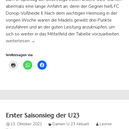
abermals eine lange Anfahrt an, denn der Gegner hieß FC
Donop-Voßheide II. Nach dem wichtigen Heimsieg in der
vorigen Woche waren die Mädels gewillt drei Punkte
einzufahren und an der guten Leistung anzuknüpfen, um
sich so weiter in das Mittelfeld der Tabelle vorzuarbeiten.
U23 verliert beim FC Donop-Voßheide II
weiterlesen
→
Weitersagen via:
Erster Saisonsieg der U23
13. Oktober 2021
Damen U 23 Aktuell
Leonie