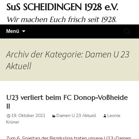
Zum
SuS SCHEIDINGEN 1928 e.V.
Inhalt
springen
Wir machen Euch frisch seit 1928.
Suchen
Menü
nach:
Archiv der Kategorie: Damen U 23
Aktuell
U23 verliert beim FC Donop-Voßheide
II
19. Oktober 2021
Damen U 23 Aktuell
Leonie
Kröner
Zum 6. Spieltag der Bezirksliga traten unsere U23-Damen