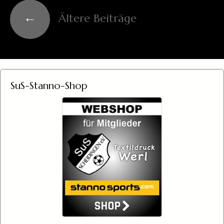
Beitragsnavigation
←
Ältere Beiträge
SuS-Stanno-Shop