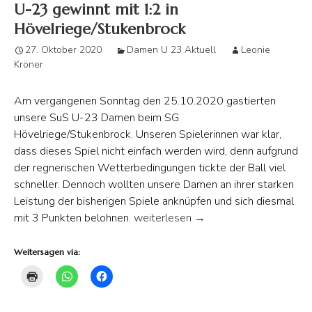
U-23 gewinnt mit 1:2 in
Hövelriege/Stukenbrock
27. Oktober 2020
Damen U 23 Aktuell
Leonie
Kröner
Am vergangenen Sonntag den 25.10.2020 gastierten
unsere SuS U-23 Damen beim SG
Hövelriege/Stukenbrock. Unseren Spielerinnen war klar,
dass dieses Spiel nicht einfach werden wird, denn aufgrund
der regnerischen Wetterbedingungen tickte der Ball viel
schneller. Dennoch wollten unsere Damen an ihrer starken
Leistung der bisherigen Spiele anknüpfen und sich diesmal
U-23 gewinnt mit 1:2 in Hövelriege
mit 3 Punkten belohnen.
weiterlesen
→
Weitersagen via: