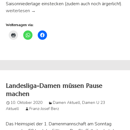
Saisonniederlage einstecken (zudem auch noch ärgerlich!).
U-23 unterliegt Schloss Holte im Heimspiel
weiterlesen
→
Weitersagen via:
Landesliga-Damen müssen Pause
machen
10. Oktober 2020
Damen Aktuell
,
Damen U 23
Aktuell
Franz-Josef Berz
Das Heimspiel der 1. Damenmannschaft am Sonntag