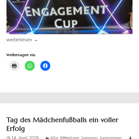
SuS J-Team beim Schwarzlicht-Völkerball
weiterlesen
→
Weitersagen via:
Tag des Mädchenfußballs ein voller
Erfolg
14. April 2026
Allg. Mitteilung
,
Junioren
,
Juniorinnen