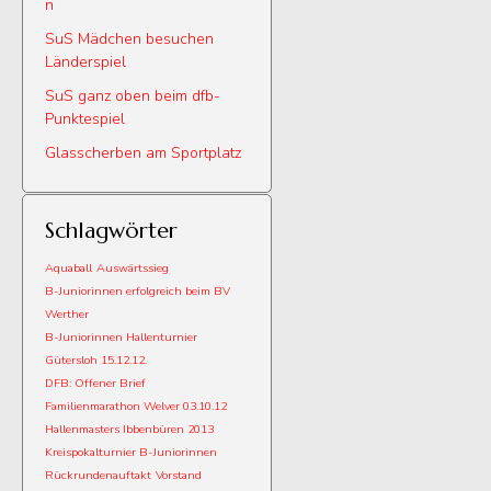
n
SuS Mädchen besuchen
Länderspiel
SuS ganz oben beim dfb-
Punktespiel
Glasscherben am Sportplatz
Schlagwörter
Aquaball
Auswärtssieg
B-Juniorinnen erfolgreich beim BV
Werther
B-Juniorinnen Hallenturnier
Gütersloh 15.12.12.
DFB: Offener Brief
Familienmarathon Welver 03.10.12
Hallenmasters Ibbenbüren 2013
Kreispokalturnier B-Juniorinnen
Rückrundenauftakt
Vorstand