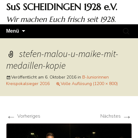
Zum
SuS SCHEIDINGEN 1928 e.V.
Inhalt
springen
Wir machen Euch frisch seit 1928.
Suchen
Menü
nach:
stefen-malou-u-maike-mit-
medaillen-kopie
Veröffentlicht am
6. Oktober 2016
in
B-Juniorinnen
Kreispokalsieger 2016
Volle Auflösung (1200 × 800)
←
→
Vorheriges
Nächstes