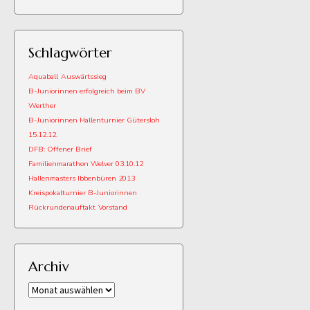
Schlagwörter
Aquaball
Auswärtssieg
B-Juniorinnen erfolgreich beim BV
Werther
B-Juniorinnen Hallenturnier Gütersloh
15.12.12.
DFB: Offener Brief
Familienmarathon Welver 03.10.12
Hallenmasters Ibbenbüren 2013
Kreispokalturnier B-Juniorinnen
Rückrundenauftakt
Vorstand
Archiv
Archiv