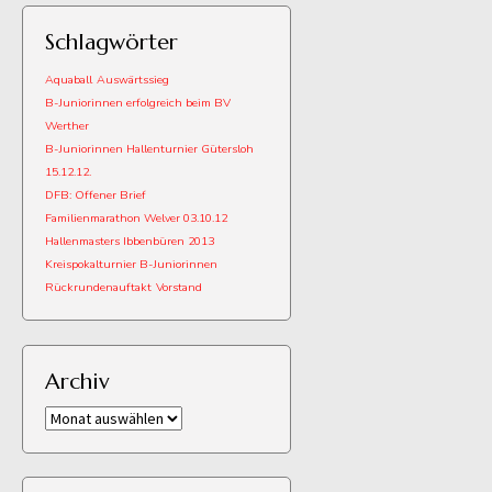
Schlagwörter
Aquaball
Auswärtssieg
B-Juniorinnen erfolgreich beim BV
Werther
B-Juniorinnen Hallenturnier Gütersloh
15.12.12.
DFB: Offener Brief
Familienmarathon Welver 03.10.12
Hallenmasters Ibbenbüren 2013
Kreispokalturnier B-Juniorinnen
Rückrundenauftakt
Vorstand
Archiv
Archiv