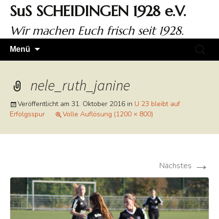
Zum
SuS SCHEIDINGEN 1928 e.V.
Inhalt
springen
Wir machen Euch frisch seit 1928.
Suchen
Menü
nach:
nele_ruth_janine
Veröffentlicht am
31. Oktober 2016
in
U 23 bleibt auf
Erfolgsspur
Volle Auflösung (1200 × 800)
→
Nächstes