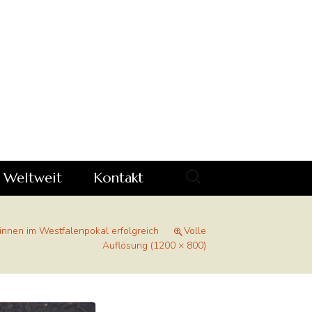
Suchen
 Weltweit
Kontakt
nach:
t
Impressum
Vorstand de
rinnen im Westfalenpokal erfolgreich
Volle
uell
Downloads
Auflösung (1200 × 800)
Formulare
ell
Datenschutzerklärung
Satzung des 
Datenschut