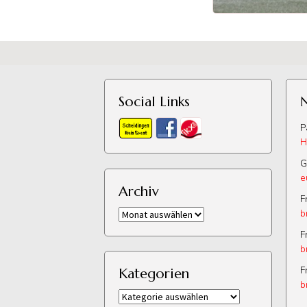
Social Links
P
H
G
e
Archiv
F
Archiv
b
F
b
F
Kategorien
b
Kategorien