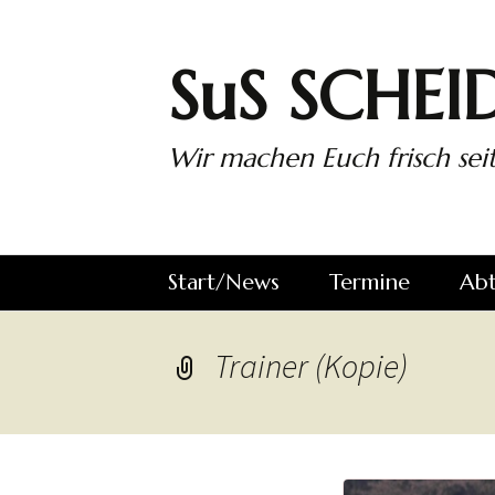
Zum
Inhalt
springen
SuS SCHEID
Wir machen Euch frisch seit
Start/News
Termine
Abt
wir auf
Alle Spiele des
SuS
Trainer (Kopie)
Facebook…
SuS
Sch
1. 
2. 