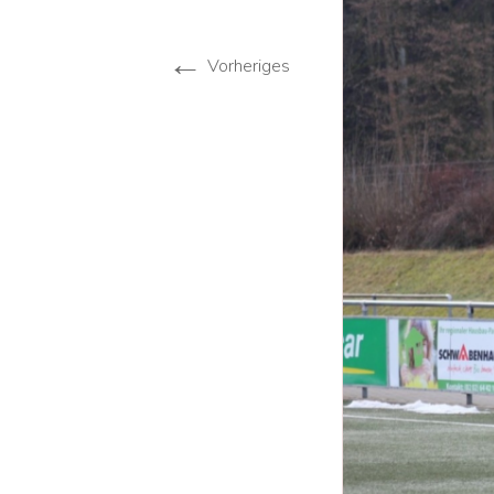
Jug
←
Vorheriges
Da
B –
Alt
Tis