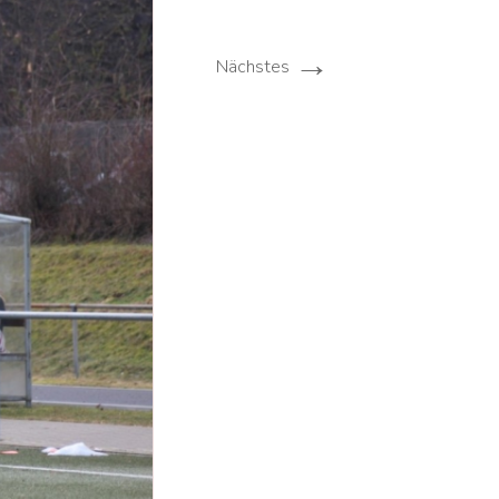
nzen-
Login
nd
→
Nächstes
nd
 Aktuell
 Aktuell
nd
nd
 Aktuell