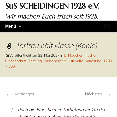
Zum
SuS SCHEIDINGEN 1928 e.V.
Inhalt
springen
Wir machen Euch frisch seit 1928.
Suchen
Menü
nach:
Torfrau hält klasse (Kopie)
Veröffentlicht am
22. Mai 2017
in
B-Mädchen machen
Riesenschritt Richtung Klassenerhalt
Volle Auflösung (1200
× 800)
←
→
Vorheriges
Nächstes
(…. doch die Flaesheimer Torhüterin lenkte den
Schuß noch so eben über die Torlatte!)