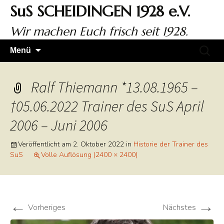
Zum
SuS SCHEIDINGEN 1928 e.V.
Inhalt
springen
Wir machen Euch frisch seit 1928.
Suchen
Menü
nach:
Ralf Thiemann *13.08.1965 –
†05.06.2022 Trainer des SuS April
2006 – Juni 2006
Veröffentlicht am
2. Oktober 2022
in
Historie der Trainer des
SuS
Volle Auflösung (2400 × 2400)
←
→
Vorheriges
Nächstes