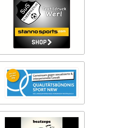
nzen-
Login
nd
nd
 Aktuell
 Aktuell
nd
nd
 Aktuell