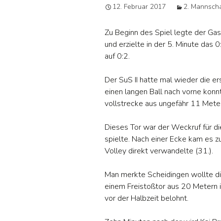
12. Februar 2017
2. Mannscha
Jug
Zu Beginn des Spiel legte der Gas
Da
und erzielte in der 5. Minute das
auf 0:2.
B –
Der SuS II hatte mal wieder die e
Alt
einen langen Ball nach vorne konn
vollstrecke aus ungefähr 11 Mete
Tis
Dieses Tor war der Weckruf für 
spielte. Nach einer Ecke kam es 
Volley direkt verwandelte (31.).
Man merkte Scheidingen wollte di
einem Freistoßtor aus 20 Metern i
vor der Halbzeit belohnt.