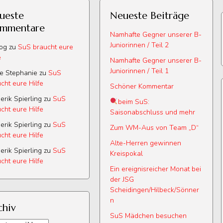
ueste
Neueste Beiträge
mmentare
Namhafte Gegner unserer B-
Juniorinnen / Teil 2
log
zu
SuS braucht eure
e
Namhafte Gegner unserer B-
Juniorinnen / Teil 1
e Stephanie
zu
SuS
cht eure Hilfe
Schöner Kommentar
erik Spierling
zu
SuS
beim SuS:
cht eure Hilfe
Saisonabschluss und mehr
erik Spierling
zu
SuS
Zum WM-Aus von Team „D“
cht eure Hilfe
Alte-Herren gewinnen
erik Spierling
zu
SuS
Kreispokal
cht eure Hilfe
Ein ereignisreicher Monat bei
der JSG
Scheidingen/Hilbeck/Sönner
n
chiv
SuS Mädchen besuchen