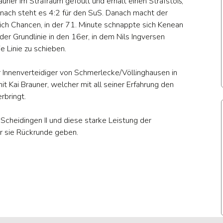
auner im Strafraum gefoult und erhält einen Strafstoß,
anach steht es 4:2 für den SuS. Danach macht der
ich Chancen, in der 71. Minute schnappte sich Kenean
 der Grundlinie in den 16er, in dem Nils Ingversen
e Linie zu schieben.
 Innenverteidiger von Schmerlecke/Völlinghausen in
t Kai Brauner, welcher mit all seiner Erfahrung den
rbringt.
Scheidingen II und diese starke Leistung der
r sie Rückrunde geben.