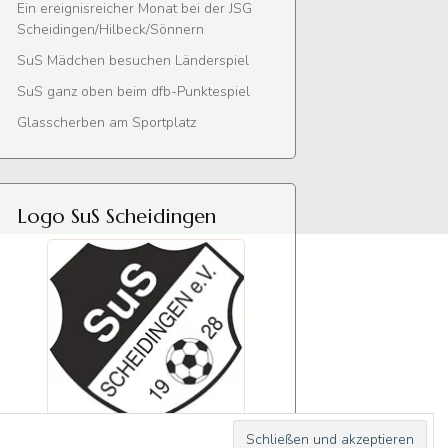
Ein ereignisreicher Monat bei der JSG
Scheidingen/Hilbeck/Sönnern
SuS Mädchen besuchen Länderspiel
SuS ganz oben beim dfb-Punktespiel
Glasscherben am Sportplatz
Logo SuS Scheidingen