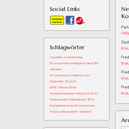
Social Links
Ne
Ko
Par
Hilf
Ged
Schlagwörter
brau
Fred
Aquaball
Auswärtssieg
brau
B-Juniorinnen erfolgreich beim BV
Werther
Fred
B-Juniorinnen Hallenturnier
brau
Gütersloh 15.12.12.
Fred
DFB: Offener Brief
brau
Familienmarathon Welver 03.10.12
Hallenmasters Ibbenbüren 2013
Kreispokalturnier B-Juniorinnen
Rückrundenauftakt
Vorstand
Ar