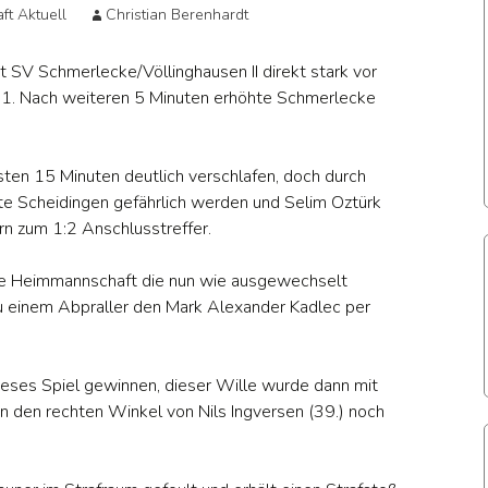
Allg. Mitteilung
Karnevalspri
ft Aktuell
Christian Berenhardt
end
A – Jugend
und
A – Juge
Historie der
Prinzessinnen
Aktuell
t SV Schmerlecke/Völlinghausen II direkt stark vor
Jugend
seit 1947
men
B – Jugend
Damen Aktuell
B – Juge
 0:1. Nach weiteren 5 Minuten erhöhte Schmerlecke
Aktuell
Historie der
 Juniorinnen
C – Jugend
B-Juniorinnen
C-Jugend
Senioren
Aktuell
rsten 15 Minuten deutlich verschlafen, doch durch
e Herren
D – Jugend
Alte Herren
D-Jugend
te Scheidingen gefährlich werden und Selim Oztürk
Historie der
Aktuell
Damen
rn zum 1:2 Anschlusstreffer.
chtennis
E – Jugend
Tischtennis
E – Juge
Spiel- und
Aktuell
Aktuell
Historie der
die Heimmannschaft die nun wie ausgewechselt
Terminplan AH
F – Jugend
Alten-Herren
F – Juge
zu einem Abpraller den Mark Alexander Kadlec per
Trainigszeiten
Aktuell
G – Jugend
Historie der
G-Jugend
Trainer des SuS
eses Spiel gewinnen, dieser Wille wurde dann mit
n den rechten Winkel von Nils Ingversen (39.) noch
Zeitstrahl