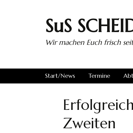
Zum
Inhalt
springen
SuS SCHEID
Wir machen Euch frisch seit
Start/News
Termine
Abt
wir auf
Alle Spiele des
SuS
Facebook…
SuS
Sch
Erfolgreic
1. 
Zweiten
2. 