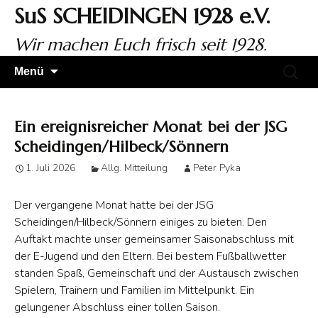
Zum
SuS SCHEIDINGEN 1928 e.V.
Inhalt
springen
Wir machen Euch frisch seit 1928.
Suchen
Menü
nach:
Ein ereignisreicher Monat bei der JSG
Scheidingen/Hilbeck/Sönnern
1. Juli 2026
Allg. Mitteilung
Peter Pyka
Der vergangene Monat hatte bei der JSG
Scheidingen/Hilbeck/Sönnern einiges zu bieten. Den
Auftakt machte unser gemeinsamer Saisonabschluss mit
der E-Jugend und den Eltern. Bei bestem Fußballwetter
standen Spaß, Gemeinschaft und der Austausch zwischen
Spielern, Trainern und Familien im Mittelpunkt. Ein
gelungener Abschluss einer tollen Saison.