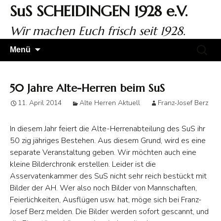
Zum
SuS SCHEIDINGEN 1928 e.V.
Inhalt
springen
Wir machen Euch frisch seit 1928.
Suchen
Menü
nach:
50 Jahre Alte-Herren beim SuS
11. April 2014
Alte Herren Aktuell
Franz-Josef Berz
In diesem Jahr feiert die Alte-Herrenabteilung des SuS ihr
50 zig jähriges Bestehen. Aus diesem Grund, wird es eine
separate Veranstaltung geben. Wir möchten auch eine
kleine Bilderchronik erstellen. Leider ist die
Asservatenkammer des SuS nicht sehr reich bestückt mit
Bilder der AH. Wer also noch Bilder von Mannschaften,
Feierlichkeiten, Ausflügen usw. hat, möge sich bei Franz-
Josef Berz melden. Die Bilder werden sofort gescannt, und