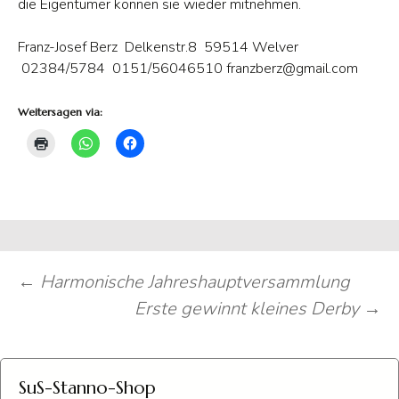
die Eigentümer können sie wieder mitnehmen.
Franz-Josef Berz Delkenstr.8 59514 Welver
02384/5784 0151/56046510 franzberz@gmail.com
Weitersagen via:
Beitragsnavigation
←
Harmonische Jahreshauptversammlung
Erste gewinnt kleines Derby
→
SuS-Stanno-Shop