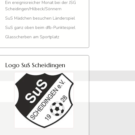
Ein ereignisreicher Monat bei der JSG
Scheidingen/Hilbeck/Sönnern
SuS Mädchen besuchen Länderspiel
SuS ganz oben beim dfb-Punktespiel
Glasscherben am Sportplatz
Logo SuS Scheidingen