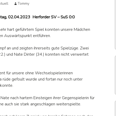
Allg. Mitteilung
Karnevalspri
tuell
Tommy
end
A – Jugend
und
A – Juge
Historie der
Prinzessinnen
Aktuell
ntag, 02.04.2023 Herforder SV – SuS 0:0
Jugend
seit 1947
men
B – Jugend
Damen Aktuell
B – Juge
Aktuell
 sehr hart geführtem Spiel konnten unsere Mädchen
Historie der
 Juniorinnen
C – Jugend
B-Juniorinnen
C-Jugend
Senioren
en Auswärtspunkt entführen.
Aktuell
e Herren
D – Jugend
Alte Herren
D-Jugend
f an und zeigten ihrerseits gute Spielzüge. Zwei
Historie der
Aktuell
Damen
.) und Nate Dinter (34.) konnten nicht verwertet
chtennis
E – Jugend
Tischtennis
E – Juge
Spiel- und
Aktuell
Aktuell
Historie der
Terminplan AH
F – Jugend
Alten-Herren
F – Juge
ent für unsere ohne Wechselspielerinnen
Trainigszeiten
Aktuell
a rüde gefoult wurde und fortan nur noch unter
G – Jugend
Historie der
G-Jugend
konnte.
Trainer des SuS
Nate nach hartem Einsteigen ihrer Gegenspielerin für
Zeitstrahl
he auch sie stark angeschlagen weiterspielte.