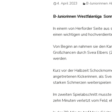
4. April 2023
B-Juniorinnen Ak
Jug
B-Juniorinnen Westfalenliga Son
Da
In einem von Herforder Seite aus
B –
einen wichtigen und hochverdient
Alt
Von Beginn an nahmen sie den Kamp
Großchancen durch Svea Elbers (22
Tis
werden.
Kurz vor der Halbzeit Schockmom
angetretenen Kickerinnen, als Sve
starken Schmerzen weiterspielen 
Im zweiten Spielabschnitt musste 
zehn Minuten verletzt vom Feld, e