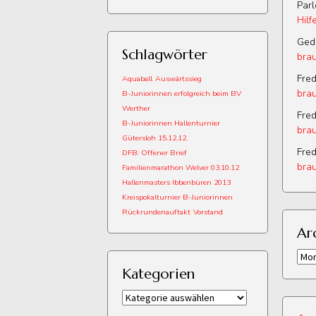
Par
Hilf
Ged
Schlagwörter
brau
Fred
Aquaball
Auswärtssieg
brau
B-Juniorinnen erfolgreich beim BV
Werther
Fred
B-Juniorinnen Hallenturnier
brau
Gütersloh 15.12.12.
Fred
DFB: Offener Brief
brau
Familienmarathon Welver 03.10.12
Hallenmasters Ibbenbüren 2013
Kreispokalturnier B-Juniorinnen
Rückrundenauftakt
Vorstand
Ar
Arch
Kategorien
Kategorien