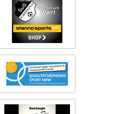
nzen-
Login
nd
nd
 Aktuell
 Aktuell
nd
nd
 Aktuell