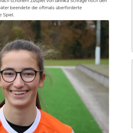
tz nach schönem Zuspiel von Jannika Schrage noch den
äter beendete die oftmals überforderte
 Spiel.