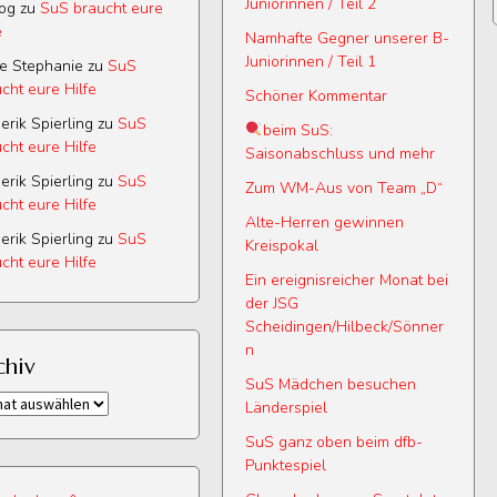
Juniorinnen / Teil 2
log
zu
SuS braucht eure
e
Namhafte Gegner unserer B-
Juniorinnen / Teil 1
e Stephanie
zu
SuS
cht eure Hilfe
Schöner Kommentar
erik Spierling
zu
SuS
beim SuS:
cht eure Hilfe
Saisonabschluss und mehr
erik Spierling
zu
SuS
Zum WM-Aus von Team „D“
cht eure Hilfe
Alte-Herren gewinnen
erik Spierling
zu
SuS
Kreispokal
cht eure Hilfe
Ein ereignisreicher Monat bei
der JSG
Scheidingen/Hilbeck/Sönner
n
chiv
SuS Mädchen besuchen
iv
Länderspiel
SuS ganz oben beim dfb-
Punktespiel