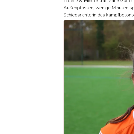
In der 78. Minute traf Marie Göri
Außenpfosten, wenige Minuten sp
Schiedsrichterin das kampfbetonte