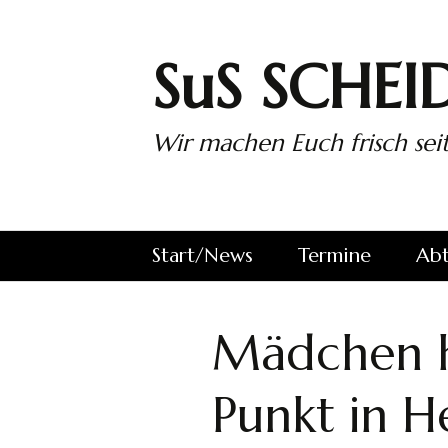
Zum
Inhalt
springen
SuS SCHEID
Wir machen Euch frisch seit
Start/News
Termine
Abt
wir auf
Alle Spiele des
SuS
Facebook…
SuS
Sch
Mädchen h
1. 
Punkt in H
2. 