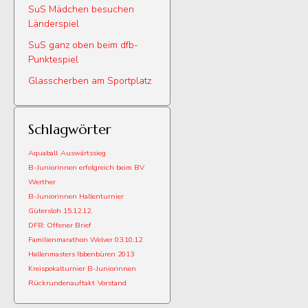
SuS Mädchen besuchen
Länderspiel
SuS ganz oben beim dfb-
Punktespiel
Glasscherben am Sportplatz
Schlagwörter
Aquaball
Auswärtssieg
B-Juniorinnen erfolgreich beim BV
Werther
B-Juniorinnen Hallenturnier
Gütersloh 15.12.12.
DFB: Offener Brief
Familienmarathon Welver 03.10.12
Hallenmasters Ibbenbüren 2013
Kreispokalturnier B-Juniorinnen
Rückrundenauftakt
Vorstand