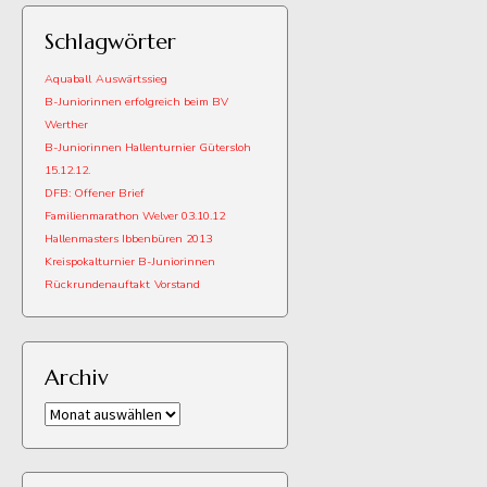
Schlagwörter
Aquaball
Auswärtssieg
B-Juniorinnen erfolgreich beim BV
Werther
B-Juniorinnen Hallenturnier Gütersloh
15.12.12.
DFB: Offener Brief
Familienmarathon Welver 03.10.12
Hallenmasters Ibbenbüren 2013
Kreispokalturnier B-Juniorinnen
Rückrundenauftakt
Vorstand
Archiv
Archiv