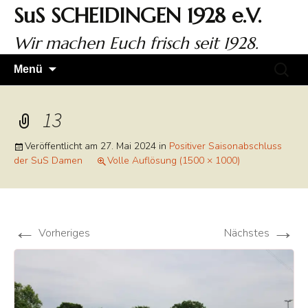
Zum
SuS SCHEIDINGEN 1928 e.V.
Inhalt
springen
Wir machen Euch frisch seit 1928.
Suchen
Menü
nach:
13
Veröffentlicht am
27. Mai 2024
in
Positiver Saisonabschluss
der SuS Damen
Volle Auflösung (1500 × 1000)
←
→
Vorheriges
Nächstes