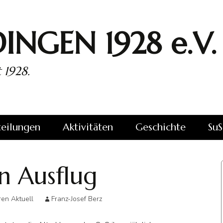
INGEN 1928 e.V.
 1928.
eilungen
Aktivitäten
Geschichte
SuS
-
Schutzkonzept
Vereinsgründung
Schutzkonzep
iedsrichter
Aktuell
n Ausflug
Sportwerbewoche
Vorstand – Heute
Sportfest Akt
Mannschaft
1. Mannschaft
und Gestern
Aktuell
ren Aktuell
Franz-Josef Berz
Karneval
Karneval Aktu
Mannschaft
2. Mannschaft
Artikelarchiv zur
Aktuell
Historie