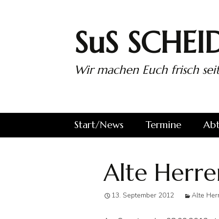
Zum
Inhalt
springen
SuS SCHEID
Wir machen Euch frisch seit
Start/News
Termine
Abt
wir auf
Alle Spiele des
SuS
Facebook…
SuS
Sch
Alte Herre
1. 
13. September 2012
Alte Her
2. 