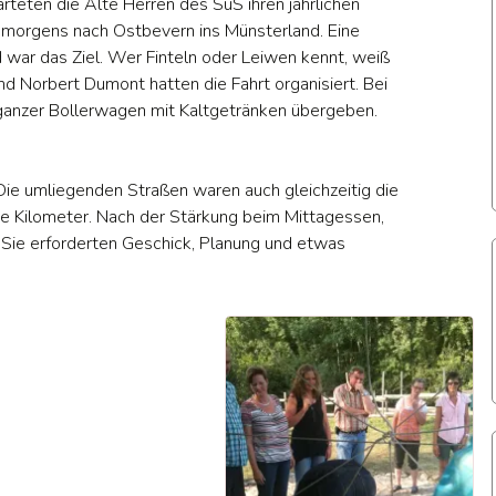
eten die Alte Herren des SuS ihren jährlichen
Allg. Mitteilung
Karnevalspri
end
A – Jugend
und
A – Juge
h morgens nach Ostbevern ins Münsterland. Eine
Historie der
Prinzessinnen
Aktuell
war das Ziel. Wer Finteln oder Leiwen kennt, weiß
Jugend
seit 1947
nd Norbert Dumont hatten die Fahrt organisiert. Bei
men
B – Jugend
Damen Aktuell
B – Juge
Aktuell
 ganzer Bollerwagen mit Kaltgetränken übergeben.
Historie der
 Juniorinnen
C – Jugend
B-Juniorinnen
C-Jugend
Senioren
Aktuell
Die umliegenden Straßen waren auch gleichzeitig die
e Herren
D – Jugend
Alte Herren
D-Jugend
Historie der
ge Kilometer. Nach der Stärkung beim Mittagessen,
Aktuell
Damen
 Sie erforderten Geschick, Planung und etwas
chtennis
E – Jugend
Tischtennis
E – Juge
Spiel- und
Aktuell
Aktuell
Historie der
Terminplan AH
F – Jugend
Alten-Herren
F – Juge
Trainigszeiten
Aktuell
G – Jugend
Historie der
G-Jugend
Trainer des SuS
Zeitstrahl