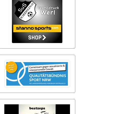
nzen-
Login
nd
nd
 Aktuell
 Aktuell
nd
nd
 Aktuell