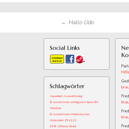
Beitragsnavigation
←
Hallo Udo
Social Links
Ne
Ko
Par
Hilf
Ged
Schlagwörter
brau
Fred
Aquaball
Auswärtssieg
brau
B-Juniorinnen erfolgreich beim BV
Werther
Fred
B-Juniorinnen Hallenturnier
brau
Gütersloh 15.12.12.
Fred
DFB: Offener Brief