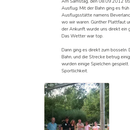
Am Samstag, den 08.09.2012 start
Jug
Ausflug. Mit der Bahn ging es frü
Ausflugsstätte namens Beverland 
wo wir waren. Günther Plattfaut u
Da
der Ankunft wurde uns direkt ein
Das Wetter war top.
B –
Dann ging es direkt zum bosseln. 
Alt
Bahn, und die Strecke betrug eini
wurden einige Spielchen gespielt.
Tis
Sportlichkeit.