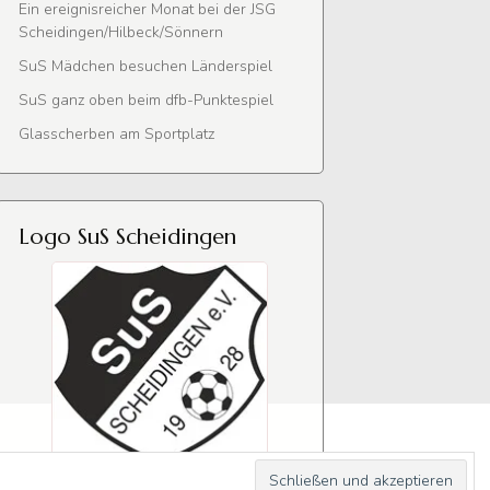
Ein ereignisreicher Monat bei der JSG
Scheidingen/Hilbeck/Sönnern
SuS Mädchen besuchen Länderspiel
SuS ganz oben beim dfb-Punktespiel
Glasscherben am Sportplatz
Logo SuS Scheidingen