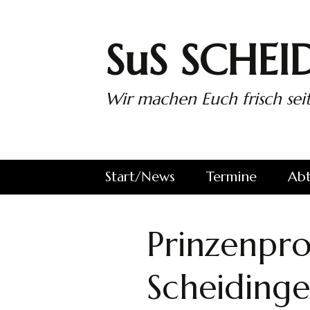
Zum
Inhalt
springen
SuS SCHEID
Wir machen Euch frisch seit
Start/News
Termine
Abt
wir auf
Alle Spiele des
SuS
Facebook…
SuS
Sch
Prinzenpro
1. 
Scheiding
2. 