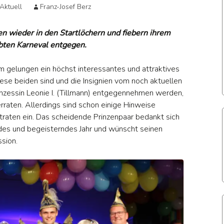
Allg. Mitteilung
Karnevalspri
Aktuell
Franz-Josef Berz
end
A – Jugend
und
A – Juge
Historie der
Prinzessinnen
Aktuell
n wieder in den Startlöchern und fiebern ihrem
Jugend
seit 1947
men
B – Jugend
Damen Aktuell
B – Juge
bten Karneval entgegen.
Aktuell
Historie der
 Juniorinnen
C – Jugend
B-Juniorinnen
C-Jugend
Senioren
 gelungen ein höchst interessantes und attraktives
Aktuell
iese beiden sind und die Insignien vom noch aktuellen
e Herren
D – Jugend
Alte Herren
D-Jugend
rinzessin Leonie I. (Tillmann) entgegennehmen werden,
Historie der
Aktuell
Damen
erraten. Allerdings sind schon einige Hinweise
chtennis
E – Jugend
Tischtennis
E – Juge
raten ein. Das scheidende Prinzenpaar bedankt sich
Spiel- und
Aktuell
Aktuell
Historie der
ndes und begeisterndes Jahr und wünscht seinen
Terminplan AH
F – Jugend
Alten-Herren
F – Juge
sion.
Trainigszeiten
Aktuell
G – Jugend
Historie der
G-Jugend
Trainer des SuS
Zeitstrahl