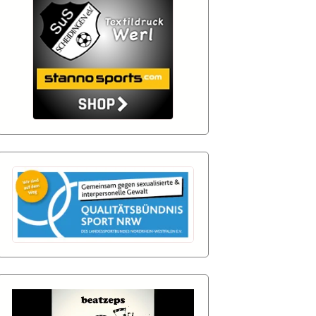
nzen-
Login
nd
nd
 Aktuell
 Aktuell
nd
nd
 Aktuell