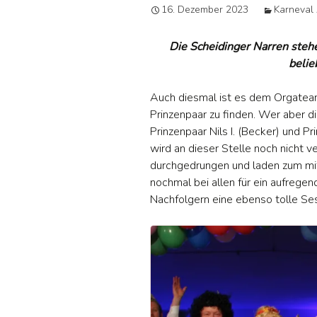
16. Dezember 2023
Karneval 
Jug
Die Scheidinger Narren stehe
Da
belie
B –
Auch diesmal ist es dem Orgateam
Prinzenpaar zu finden. Wer aber d
Alt
Prinzenpaar Nils I. (Becker) und P
wird an dieser Stelle noch nicht v
Tis
durchgedrungen und laden zum mit
nochmal bei allen für ein aufrege
Nachfolgern eine ebenso tolle Ses