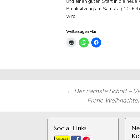
und einen guten Start in die neue
Prunksitzung am Samstag 10. Febr
wird.
Weitersagen via:
Beitragsnavigation
←
Der nächste Schritt – V
Frohe Weihnachten
Social Links
Ne
Ko