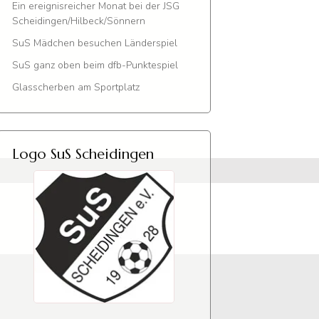
Ein ereignisreicher Monat bei der JSG
Scheidingen/Hilbeck/Sönnern
SuS Mädchen besuchen Länderspiel
SuS ganz oben beim dfb-Punktespiel
Glasscherben am Sportplatz
Logo SuS Scheidingen