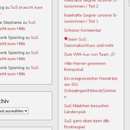
Namhafte Gegner unserer B-
Juniorinnen / Teil 2
log
zu
SuS braucht eure
e
Namhafte Gegner unserer B-
Juniorinnen / Teil 1
e Stephanie
zu
SuS
cht eure Hilfe
Schöner Kommentar
erik Spierling
zu
SuS
beim SuS:
cht eure Hilfe
Saisonabschluss und mehr
erik Spierling
zu
SuS
Zum WM-Aus von Team „D“
cht eure Hilfe
Alte-Herren gewinnen
erik Spierling
zu
SuS
Kreispokal
cht eure Hilfe
Ein ereignisreicher Monat bei
der JSG
Scheidingen/Hilbeck/Sönner
n
chiv
SuS Mädchen besuchen
iv
Länderspiel
SuS ganz oben beim dfb-
Punktespiel