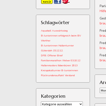
Par
Hilf
Ged
Schlagwörter
brau
Fred
Aquaball
Auswärtssieg
brau
B-Juniorinnen erfolgreich beim BV
Werther
Fred
B-Juniorinnen Hallenturnier
brau
Gütersloh 15.12.12.
Fred
DFB: Offener Brief
brau
Familienmarathon Welver 03.10.12
Hallenmasters Ibbenbüren 2013
Kreispokalturnier B-Juniorinnen
Rückrundenauftakt
Vorstand
Ar
Arch
Kategorien
Kategorien