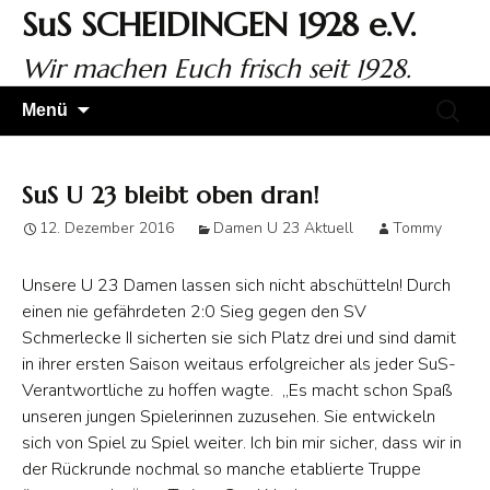
Zum
SuS SCHEIDINGEN 1928 e.V.
Inhalt
springen
Wir machen Euch frisch seit 1928.
Suchen
Menü
nach:
SuS U 23 bleibt oben dran!
12. Dezember 2016
Damen U 23 Aktuell
Tommy
Unsere U 23 Damen lassen sich nicht abschütteln! Durch
einen nie gefährdeten 2:0 Sieg gegen den SV
Schmerlecke II sicherten sie sich Platz drei und sind damit
in ihrer ersten Saison weitaus erfolgreicher als jeder SuS-
Verantwortliche zu hoffen wagte.
„Es macht schon Spaß
unseren jungen Spielerinnen zuzusehen. Sie entwickeln
sich von Spiel zu Spiel weiter. Ich bin mir sicher, dass wir in
der Rückrunde nochmal so manche etablierte Truppe