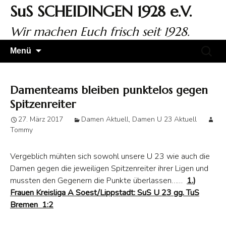
Zum
SuS SCHEIDINGEN 1928 e.V.
Inhalt
springen
Wir machen Euch frisch seit 1928.
Suchen
Menü
nach:
Damenteams bleiben punktelos gegen
Spitzenreiter
27. März 2017
Damen Aktuell
,
Damen U 23 Aktuell
Tommy
Vergeblich mühten sich sowohl unsere U 23 wie auch die
Damen gegen die jeweiligen Spitzenreiter ihrer Ligen und
mussten den Gegenern die Punkte überlassen……
1.)
Frauen Kreisliga A Soest/Lippstadt: SuS U 23 gg. TuS
Bremen 1:2