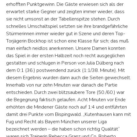
erhofften Punktgewinn. Die Gäste erwiesen sich als der
erwartet starke Gegner und zeigten immer wieder, dass
sie nicht umsonst an der Tabellenspitze stehen. Durch
schnelles Umschaltspiel setzten sie ihre brandgefährliche
Stürmerinnen immer wieder gut in Szene und deren Top-
Torjägerin Bockhop ist schon eine Klasse für sich; das muß
man einfach neidlos anerkennen. Unsere Damen konnten
das Spiel in der ersten Halbzeit noch recht ausgeglichen
gestalten und schlugen in Person von Julia Dülberg nach
dem 0:1 (36.) postwendend zurück (1:1/38. Minute). Mit
diesem Ergebnis wurden dann auch die Seiten gewechselt.
Innerhalb von nur zehn Minuten war danach die Partie
entschieden. Durch zwei blitzsaubere Tore (50./60.) war
die Begegnung faktisch gelaufen. Acht Minuten vor Ende
erhöhten die Mindener Gäste noch auf 1:4 und entführten
damit drei Punkte vom Bispingwald. „Kutenhausen kann mit
Fug und Recht als Bayern München unserer Liga
bezeichnet werden – die haben schon richtig Qualität“
waren sich Trainerin Rebecca Granz und Co. Roberto