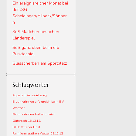
Ein ereignisreicher Monat bei
der JSG
Scheidingen/Hilbeck/Sönner
n
SuS Mädchen besuchen
Länderspiel
SuS ganz oben beim dfb-
Punktespiel
Glasscherben am Sportplatz
Schlagwörter
Aquaball
Auswärtssieg
B-Juniorinnen erfolgreich beim BV
Werther
B-Juniorinnen Hallenturnier
Gütersloh 15.12.12.
DFB: Offener Brief
Familienmarathon Welver 03.10.12